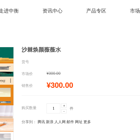
走进中衡
资讯中心
产品专区
市场
沙棘焕颜薇薇水
货号
¥300.00
市场价
¥300.00
销售价
+
购买数量
件
-
分享到：
腾讯
新浪
人人网
邮件
网址
更多