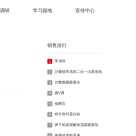
调研
学习园地
宣传中心
销售排行
常清轻
1
沙棘植萃洗卸二合一洁面泡泡
2
沙棘焕颜薇薇水
3
微V通
4
福栖宝
5
牦牛骨钙蛋白粉
6
梦于杺玻尿酸保湿面膜套组
7
焕颜丝滑粉底液
8