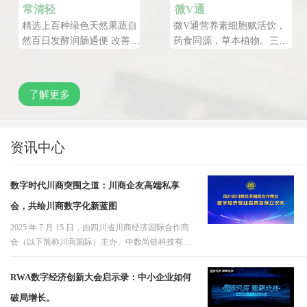
常清轻
微V通
精选上百种绿色天然果蔬自
微V通营养素细胞赋活饮，
然百日发酵润肠通便 改善便
药食同源，草本植物。三大
秘 饱腹降醇 改善三高燃脂
进口原料，五大核心成分，
塑形 瘦身美体 排毒护肝 美
十大营养物质低温萃取，高
容养颜
倍浓缩。通经络、通循环、
了解更多
通血管、平衡阴阳。
资讯中心
数字时代川商突围之道：川商企友高端私享
会，共绘川商数字化新蓝图
2025 年 7 月 15 日，由四川省川商经济国际合作商
会（以下简称川商国际）主办、中数尚链科技有限
公司（以下简称中数尚链）承办的 “数字时代川商
突围之道”川商企业高端私享会，在中衡集团营销与
RWA数字经济创新大会启示录：中小企业如何
管理总部圆满落幕。本次私享会，仅限额20名川商
破局增长。
国际会员单位参会，与来自数…