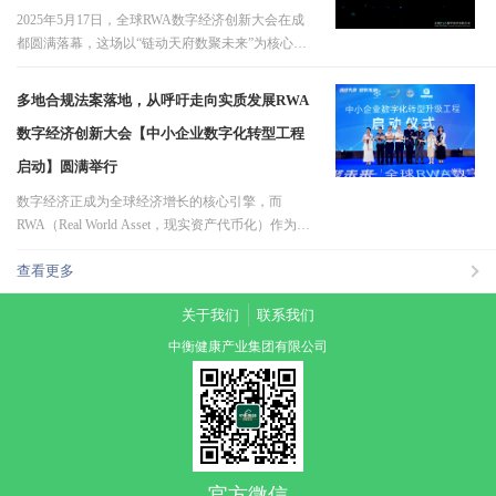
2025年5月17日，全球RWA数字经济创新大会在成
都圆满落幕，这场以“链动天府数聚未来”为核心的
盛会，不仅揭开了资产数字化新篇章，更为中小企
业指明了转型升级的“黄金路径”。从融资破局到生
多地合规法案落地，从呼吁走向实质发展RWA
态共建，从合规创新到全球布局，大会释放了哪些
数字经济创新大会【中小企业数字化转型工程
关键信号？中小企业又该如何抓住…
启动】圆满举行
数字经济正成为全球经济增长的核心引擎，而
RWA（Real World Asset，现实资产代币化）作为区
块链技术赋能实体经济的重要路径，正在重塑全球
查看更多
资产流通与价值交换的规则。2025年5月17日，由中
数尚链、香港区块链技术应用协会及四川省川商联
关于我们
联系我们
合会联合主办、中衡集团承办的《链动…
中衡健康产业集团有限公司
官方微信