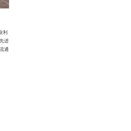
业利
先进
流通