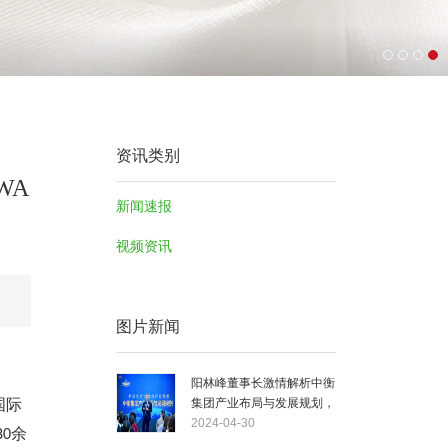
资讯类别
WA
新闻速报
视频资讯
图片新闻
阳林峰董事长激情解析中衡
国际
集团产业布局与发展规划，
擘画未来宏伟蓝图
2024-04-30
余
80