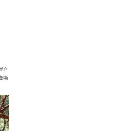
是企
创新