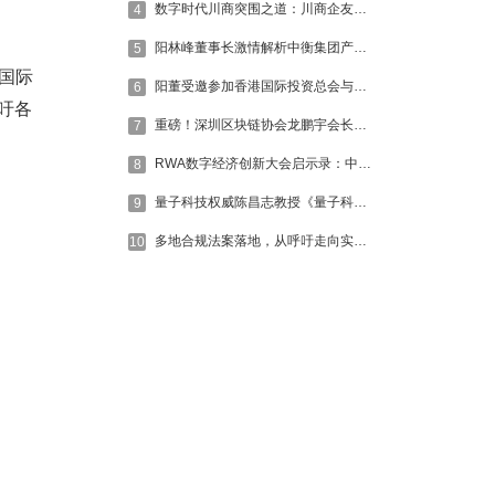
数字时代川商突围之道：川商企友高端私享会，共绘川商数字化新蓝图
4
阳林峰董事长激情解析中衡集团产业布局与发展规划，擘画未来宏伟蓝图
5
国际
阳董受邀参加香港国际投资总会与香港区块链技术应用协会联合发起“RWA加速器”政企闭门会并做主题分享
6
吁各
重磅！深圳区块链协会龙鹏宇会长莅临中衡，共话RWA赋能实体经济新未来
7
RWA数字经济创新大会启示录：中小企业如何破局增长。
8
量子科技权威陈昌志教授《量子科技与人体健康》专题，为中衡产品升级注入创新动能
9
多地合规法案落地，从呼吁走向实质发展RWA数字经济创新大会【中小企业数字化转型工程启动】圆满举行
10