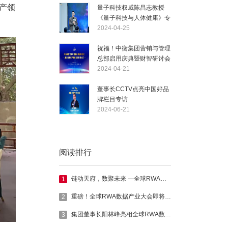
产领
量子科技权威陈昌志教授
《量子科技与人体健康》专
题，为中衡产品升级注入创
2024-04-25
新动能
祝福！中衡集团营销与管理
总部启用庆典暨财智研讨会
圆满举行，共绘产业新篇
2024-04-21
董事长CCTV点亮中国好品
牌栏目专访
2024-06-21
阅读排行
链动天府，数聚未来 —全球RWA数字经济创新大会成功举办！
1
重磅！全球RWA数据产业大会即将召开，共启资产数字化新时代。
2
集团董事长阳林峰亮相全球RWA数据产业大会，共话RWA时代新机遇
3